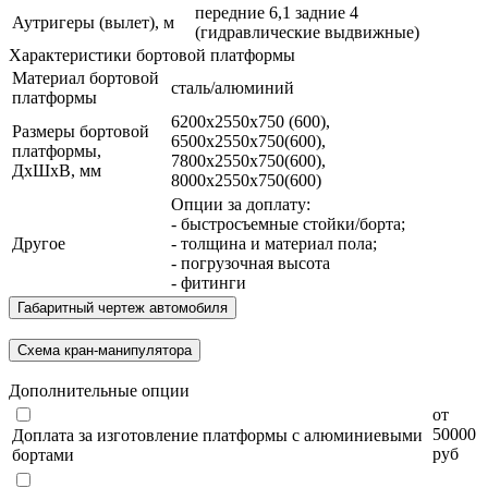
передние 6,1 задние 4
Аутригеры (вылет), м
(гидравлические выдвижные)
Характеристики бортовой платформы
Материал бортовой
сталь/алюминий
платформы
6200х2550х750 (600),
Размеры бортовой
6500х2550х750(600),
платформы,
7800х2550х750(600),
ДхШхВ, мм
8000х2550х750(600)
Опции за доплату:
- быстросъемные стойки/борта;
Другое
- толщина и материал пола;
- погрузочная высота
- фитинги
Габаритный чертеж автомобиля
Схема кран-манипулятора
Дополнительные опции
от
50000
Доплата за изготовление платформы с алюминиевыми
руб
бортами