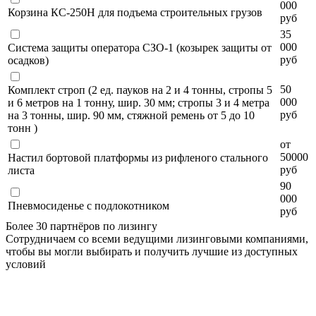
000
Корзина КС-250Н для подъема строительных грузов
руб
35
000
Система защиты оператора СЗО-1 (козырек защиты от
руб
осадков)
50
Комплект строп (2 ед. пауков на 2 и 4 тонны, стропы 5
000
и 6 метров на 1 тонну, шир. 30 мм; стропы 3 и 4 метра
руб
на 3 тонны, шир. 90 мм, стяжной ремень от 5 до 10
тонн )
от
50000
Настил бортовой платформы из рифленого стального
руб
листа
90
000
Пневмосиденье с подлокотником
руб
Более 30 партнёров по лизингу
Сотрудничаем со всеми ведущими лизинговыми компаниями,
чтобы вы могли выбирать и получить лучшие из доступных
условий