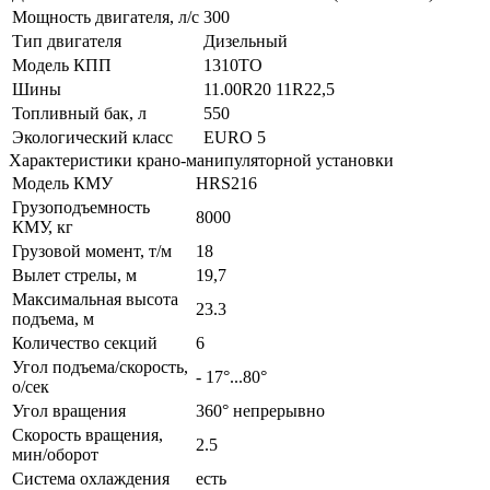
Мощность двигателя, л/с
300
Тип двигателя
Дизельный
Модель КПП
1310TO
Шины
11.00R20 11R22,5
Топливный бак, л
550
Экологический класс
EURO 5
Характеристики крано-манипуляторной установки
Модель КМУ
HRS216
Грузоподъемность
8000
КМУ, кг
Грузовой момент, т/м
18
Вылет стрелы, м
19,7
Максимальная высота
23.3
подъема, м
Количество секций
6
Угол подъема/скорость,
- 17°...80°
о/сек
Угол вращения
360° непрерывно
Скорость вращения,
2.5
мин/оборот
Система охлаждения
есть