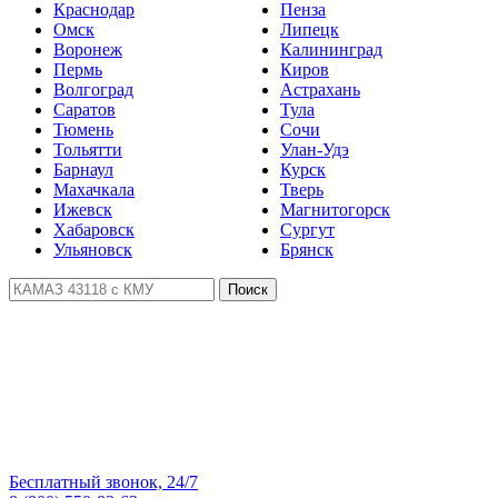
Краснодар
Пенза
Омск
Липецк
Воронеж
Калининград
Пермь
Киров
Волгоград
Астрахань
Саратов
Тула
Тюмень
Сочи
Тольятти
Улан-Удэ
Барнаул
Курск
Махачкала
Тверь
Ижевск
Магнитогорск
Хабаровск
Сургут
Ульяновск
Брянск
Поиск
Бесплатный звонок, 24/7