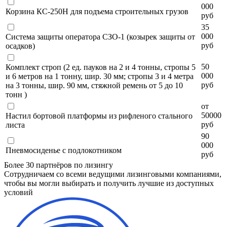
000
Корзина КС-250Н для подъема строительных грузов
руб
35
000
Система защиты оператора СЗО-1 (козырек защиты от
руб
осадков)
50
Комплект строп (2 ед. пауков на 2 и 4 тонны, стропы 5
000
и 6 метров на 1 тонну, шир. 30 мм; стропы 3 и 4 метра
руб
на 3 тонны, шир. 90 мм, стяжной ремень от 5 до 10
тонн )
от
50000
Настил бортовой платформы из рифленого стального
руб
листа
90
000
Пневмосиденье с подлокотником
руб
Более 30 партнёров по лизингу
Сотрудничаем со всеми ведущими лизинговыми компаниями,
чтобы вы могли выбирать и получить лучшие из доступных
условий