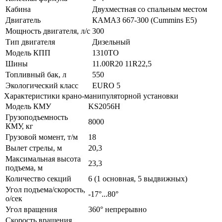
Кабина
Двухместная со спальным местом
Двигатель
КАМАЗ 667-300 (Cummins Е5)
Мощность двигателя, л/с
300
Тип двигателя
Дизельный
Модель КПП
1310TO
Шины
11.00R20 11R22,5
Топливный бак, л
550
Экологический класс
EURO 5
Характеристики крано-манипуляторной установки
Модель КМУ
KS2056H
Грузоподъемность
8000
КМУ, кг
Грузовой момент, т/м
18
Вылет стрелы, м
20,3
Максимальная высота
23,3
подъема, м
Количество секций
6 (1 основная, 5 выдвижных)
Угол подъема/скорость,
-17°...80°
о/сек
Угол вращения
360° непрерывно
Скорость вращения,