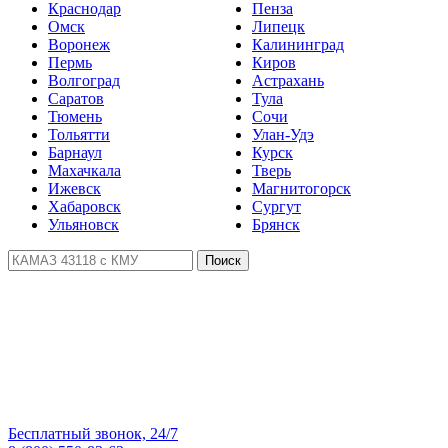
Краснодар
Пенза
Омск
Липецк
Воронеж
Калининград
Пермь
Киров
Волгоград
Астрахань
Саратов
Тула
Тюмень
Сочи
Тольятти
Улан-Удэ
Барнаул
Курск
Махачкала
Тверь
Ижевск
Магнитогорск
Хабаровск
Сургут
Ульяновск
Брянск
Поиск
Бесплатный звонок, 24/7