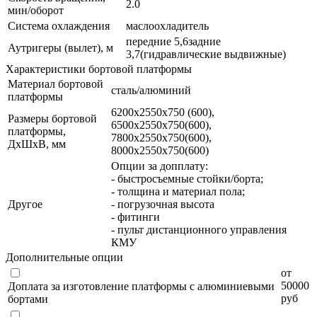
2.0
мин/оборот
Система охлаждения
маслоохладитель
передние 5,6задние
Аутригеры (вылет), м
3,7(гидравлические выдвижные)
Характеристики бортовой платформы
Материал бортовой
сталь/алюминий
платформы
6200х2550х750 (600),
Размеры бортовой
6500х2550х750(600),
платформы,
7800х2550х750(600),
ДхШхВ, мм
8000х2550х750(600)
Опции за допплату:
- быстросъемные стойки/борта;
- толщина и материал пола;
Другое
- погрузочная высота
- фитинги
- пульт дистанционного управления
КМУ
Дополнительные опции
от
50000
Доплата за изготовление платформы с алюминиевыми
руб
бортами