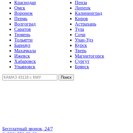
Краснодар
Пенза
Омск
Липецк
Воронеж
Калининград
Пермь
Киров
Волгоград
Астрахань
Саратов
Тула
Тюмень
Сочи
Тольятти
Улан-Удэ
Барнаул
Курск
Махачкала
Тверь
Ижевск
Магнитогорск
Хабаровск
Сургут
Ульяновск
Брянск
Поиск
Бесплатный звонок, 24/7