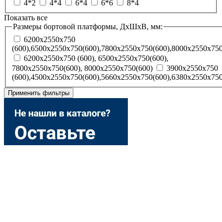
4*2
4*4
6*4
6*6
8*4
Показать все
Размеры бортовой платформы, ДхШхВ, мм:
6200x2550x750
(600),6500x2550x750(600),7800x2550x750(600),8000x2550x750
6200х2550х750 (600), 6500х2550х750(600),
7800х2550х750(600), 8000х2550х750(600)
3900х2550х750
(600),4500х2550х750(600),5660х2550х750(600),6380х2550х750
Применить фильтры