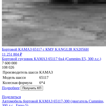
Бортовой КАМАЗ 65117 с КМУ KANGLIR KS2056H
11 251 804 ₽
Бортовой грузовик КАМАЗ 65117 6х4 (Cummins E5, 300 л.с.)
7 600 000
108 026
Производитель шасси
КАМАЗ
Модель шасси
65117
Колесная формула
6*4
Подробнее
Получить КП
Поделиться
Автомобиль бортовой КАМАЗ 65117-300 (двигатель Cummins,
300 л.с., Евро-5)