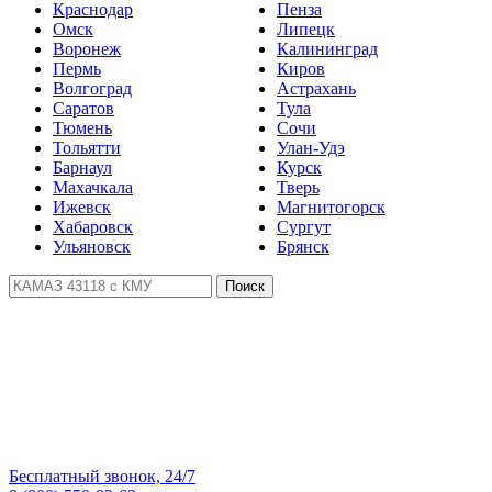
Краснодар
Пенза
Омск
Липецк
Воронеж
Калининград
Пермь
Киров
Волгоград
Астрахань
Саратов
Тула
Тюмень
Сочи
Тольятти
Улан-Удэ
Барнаул
Курск
Махачкала
Тверь
Ижевск
Магнитогорск
Хабаровск
Сургут
Ульяновск
Брянск
Поиск
Бесплатный звонок, 24/7