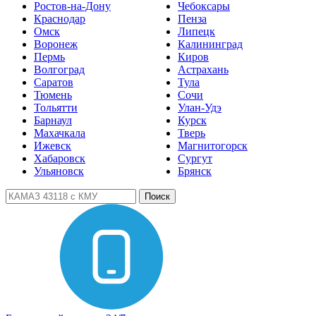
Ростов-на-Дону
Чебоксары
Краснодар
Пенза
Омск
Липецк
Воронеж
Калининград
Пермь
Киров
Волгоград
Астрахань
Саратов
Тула
Тюмень
Сочи
Тольятти
Улан-Удэ
Барнаул
Курск
Махачкала
Тверь
Ижевск
Магнитогорск
Хабаровск
Сургут
Ульяновск
Брянск
Поиск