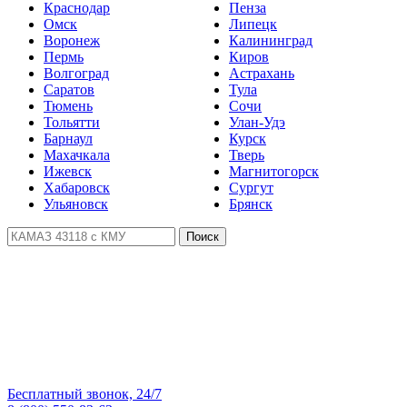
Краснодар
Пенза
Омск
Липецк
Воронеж
Калининград
Пермь
Киров
Волгоград
Астрахань
Саратов
Тула
Тюмень
Сочи
Тольятти
Улан-Удэ
Барнаул
Курск
Махачкала
Тверь
Ижевск
Магнитогорск
Хабаровск
Сургут
Ульяновск
Брянск
Поиск
Бесплатный звонок, 24/7