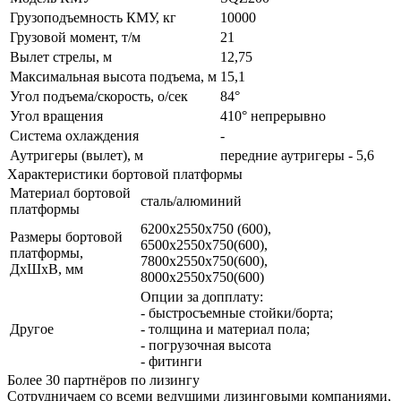
Грузоподъемность КМУ, кг
10000
Грузовой момент, т/м
21
Вылет стрелы, м
12,75
Максимальная высота подъема, м
15,1
Угол подъема/скорость, о/сек
84°
Угол вращения
410° непрерывно
Система охлаждения
-
Аутригеры (вылет), м
передние аутригеры - 5,6
Характеристики бортовой платформы
Материал бортовой
сталь/алюминий
платформы
6200х2550х750 (600),
Размеры бортовой
6500х2550х750(600),
платформы,
7800х2550х750(600),
ДхШхВ, мм
8000х2550х750(600)
Опции за допплату:
- быстросъемные стойки/борта;
Другое
- толщина и материал пола;
- погрузочная высота
- фитинги
Более 30 партнёров по лизингу
Сотрудничаем со всеми ведущими лизинговыми компаниями,