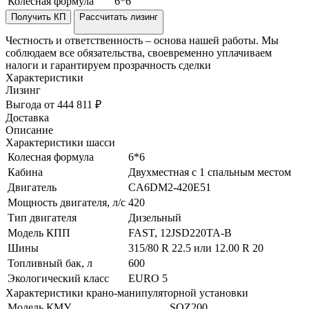
Колесная формула
6*6
Получить КП
Рассчитать лизинг
Честность и ответственность – основа нашей работы. Мы
соблюдаем все обязательства, своевременно уплачиваем
налоги и гарантируем прозрачность сделки
Характеристики
Лизинг
Выгода от 444 811 ₽
Доставка
Описание
Характеристики шасси
Колесная формула
6*6
Кабина
Двухместная с 1 спальным местом
Двигатель
CA6DM2-420E51
Мощность двигателя, л/с
420
Тип двигателя
Дизельный
Модель КПП
FAST, 12JSD220TA-B
Шины
315/80 R 22.5 или 12.00 R 20
Топливный бак, л
600
Экологический класс
EURO 5
Характеристики крано-манипуляторной установки
Модель КМУ
SQZ200