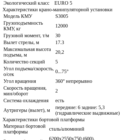
Экологический класс
EURO 5
Характеристики крано-манипуляторной установки
Модель КМУ
S3005
Грузоподъемность
12000
КМУ, кг
Грузовой момент, т/м
30
Вылет стрелы, м
17.3
Максимальная высота
20,2
подъема, м
Количество секций
5
Угол подъема/скорость,
0...75°
о/сек
Угол вращения
360° непрерывно
Скорость вращения,
2
мин/оборот
Система охлаждения
есть
передние: 6 задние: 5,3
Аутригеры (вылет), м
(гидравлические выдвижные)
Характеристики бортовой платформы
Материал бортовой
сталь/алюминий
платформы
6200х2550х750 (600),