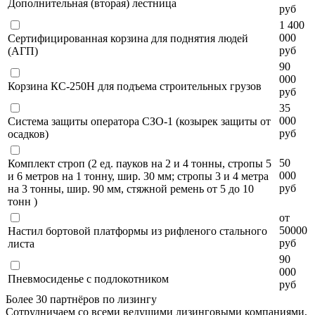
Дополнительная (вторая) лестница
руб
1 400
000
Сертифицированная корзина для поднятия людей
руб
(АГП)
90
000
Корзина КС-250Н для подъема строительных грузов
руб
35
000
Система защиты оператора СЗО-1 (козырек защиты от
руб
осадков)
50
Комплект строп (2 ед. пауков на 2 и 4 тонны, стропы 5
000
и 6 метров на 1 тонну, шир. 30 мм; стропы 3 и 4 метра
руб
на 3 тонны, шир. 90 мм, стяжной ремень от 5 до 10
тонн )
от
50000
Настил бортовой платформы из рифленого стального
руб
листа
90
000
Пневмосиденье с подлокотником
руб
Более 30 партнёров по лизингу
Сотрудничаем со всеми ведущими лизинговыми компаниями,