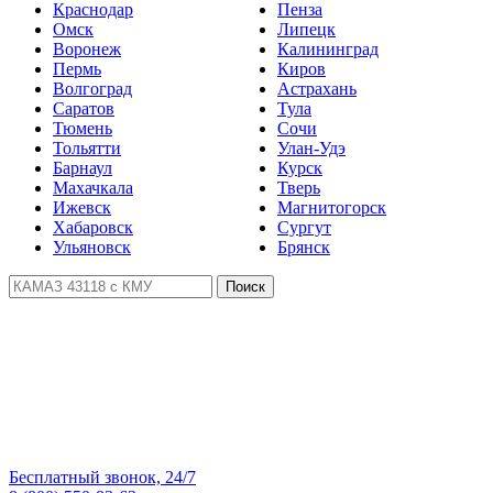
Краснодар
Пенза
Омск
Липецк
Воронеж
Калининград
Пермь
Киров
Волгоград
Астрахань
Саратов
Тула
Тюмень
Сочи
Тольятти
Улан-Удэ
Барнаул
Курск
Махачкала
Тверь
Ижевск
Магнитогорск
Хабаровск
Сургут
Ульяновск
Брянск
Поиск
Бесплатный звонок, 24/7