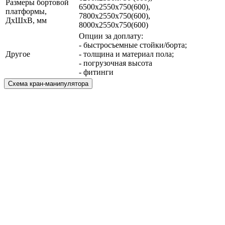
Размеры бортовой
6500х2550х750(600),
платформы,
7800х2550х750(600),
ДхШхВ, мм
8000х2550х750(600)
Опции за доплату:
- быстросъемные стойки/борта;
Другое
- толщина и материал пола;
- погрузочная высота
- фитинги
Схема кран-манипулятора