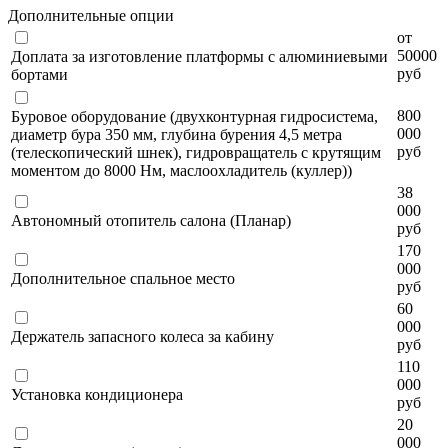
Дополнительные опции
от
50000
Доплата за изготовление платформы с алюминиевыми
руб
бортами
800
Буровое оборудование (двухконтурная гидросистема,
000
диаметр бура 350 мм, глубина бурения 4,5 метра
руб
(телескопический шнек), гидровращатель с крутящим
моментом до 8000 Нм, маслоохладитель (куллер))
38
000
Автономный отопитель салона (Планар)
руб
170
000
Дополнительное спальное место
руб
60
000
Держатель запасного колеса за кабину
руб
110
000
Установка кондиционера
руб
20
000