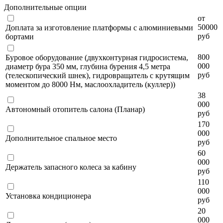
Дополнительные опции
от
50000
Доплата за изготовление платформы с алюминиевыми
руб
бортами
800
Буровое оборудование (двухконтурная гидросистема,
000
диаметр бура 350 мм, глубина бурения 4,5 метра
руб
(телескопический шнек), гидровращатель с крутящим
моментом до 8000 Нм, маслоохладитель (куллер))
38
000
Автономный отопитель салона (Планар)
руб
170
000
Дополнительное спальное место
руб
60
000
Держатель запасного колеса за кабину
руб
110
000
Установка кондиционера
руб
20
000