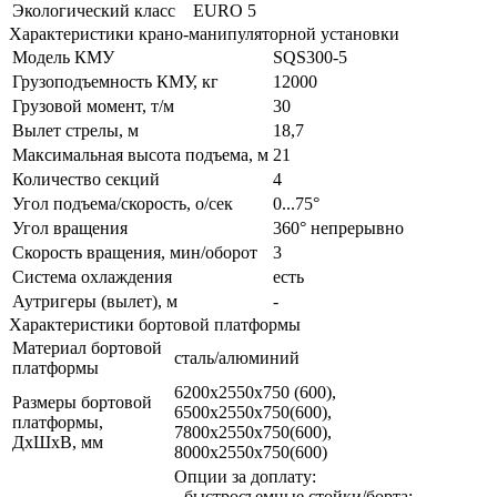
Экологический класс
EURO 5
Характеристики крано-манипуляторной установки
Модель КМУ
SQS300-5
Грузоподъемность КМУ, кг
12000
Грузовой момент, т/м
30
Вылет стрелы, м
18,7
Максимальная высота подъема, м
21
Количество секций
4
Угол подъема/скорость, о/сек
0...75°
Угол вращения
360° непрерывно
Скорость вращения, мин/оборот
3
Система охлаждения
есть
Аутригеры (вылет), м
-
Характеристики бортовой платформы
Материал бортовой
сталь/алюминий
платформы
6200х2550х750 (600),
Размеры бортовой
6500х2550х750(600),
платформы,
7800х2550х750(600),
ДхШхВ, мм
8000х2550х750(600)
Опции за доплату:
- быстросъемные стойки/борта;