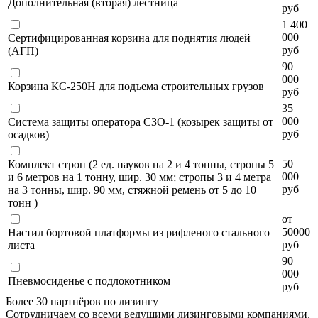
Дополнительная (вторая) лестница
руб
1 400
000
Сертифицированная корзина для поднятия людей
руб
(АГП)
90
000
Корзина КС-250Н для подъема строительных грузов
руб
35
000
Система защиты оператора СЗО-1 (козырек защиты от
руб
осадков)
50
Комплект строп (2 ед. пауков на 2 и 4 тонны, стропы 5
000
и 6 метров на 1 тонну, шир. 30 мм; стропы 3 и 4 метра
руб
на 3 тонны, шир. 90 мм, стяжной ремень от 5 до 10
тонн )
от
50000
Настил бортовой платформы из рифленого стального
руб
листа
90
000
Пневмосиденье с подлокотником
руб
Более 30 партнёров по лизингу
Сотрудничаем со всеми ведущими лизинговыми компаниями,