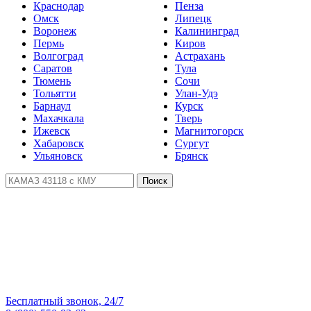
Краснодар
Пенза
Омск
Липецк
Воронеж
Калининград
Пермь
Киров
Волгоград
Астрахань
Саратов
Тула
Тюмень
Сочи
Тольятти
Улан-Удэ
Барнаул
Курск
Махачкала
Тверь
Ижевск
Магнитогорск
Хабаровск
Сургут
Ульяновск
Брянск
Поиск
Бесплатный звонок, 24/7