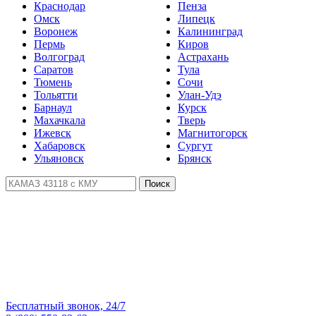
Краснодар
Пенза
Омск
Липецк
Воронеж
Калининград
Пермь
Киров
Волгоград
Астрахань
Саратов
Тула
Тюмень
Сочи
Тольятти
Улан-Удэ
Барнаул
Курск
Махачкала
Тверь
Ижевск
Магнитогорск
Хабаровск
Сургут
Ульяновск
Брянск
Поиск
Бесплатный звонок, 24/7