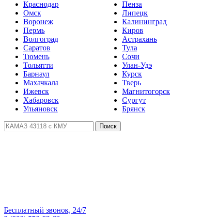
Краснодар
Пенза
Омск
Липецк
Воронеж
Калининград
Пермь
Киров
Волгоград
Астрахань
Саратов
Тула
Тюмень
Сочи
Тольятти
Улан-Удэ
Барнаул
Курск
Махачкала
Тверь
Ижевск
Магнитогорск
Хабаровск
Сургут
Ульяновск
Брянск
Поиск
Бесплатный звонок, 24/7