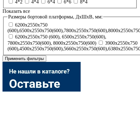
4*2
4*4
6*4
6*6
8*4
Показать все
Размеры бортовой платформы, ДхШхВ, мм:
6200x2550x750
(600),6500x2550x750(600),7800x2550x750(600),8000x2550x750
6200х2550х750 (600), 6500х2550х750(600),
7800х2550х750(600), 8000х2550х750(600)
3900х2550х750
(600),4500х2550х750(600),5660х2550х750(600),6380х2550х750
Применить фильтры