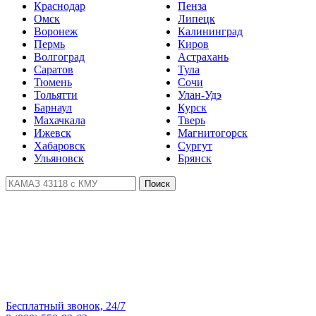
Краснодар
Пенза
Омск
Липецк
Воронеж
Калининград
Пермь
Киров
Волгоград
Астрахань
Саратов
Тула
Тюмень
Сочи
Тольятти
Улан-Удэ
Барнаул
Курск
Махачкала
Тверь
Ижевск
Магнитогорск
Хабаровск
Сургут
Ульяновск
Брянск
Поиск
Бесплатный звонок, 24/7